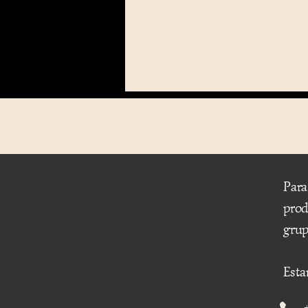
Para
prod
grup
Esta