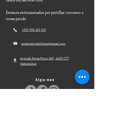
hesite em escrever-nos.
Estamos entusiasmados por partilhar convosco a
nossa paixão
+351 938 451 013
restaurantealchimie@gmail.com
Avenida Serpa Pinto 560,
4450-277
Matosinhos
Siga-nos
Horários de serviço
Quarta, quinta, sexta, sábado :
|
12h30 - 14h30
19h30 - 22h15
Domingo :